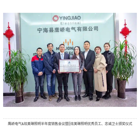
鹰峤电气&炫美琳照明半年度销售会议暨团建活动
鹰峤电气&炫美琳照明优秀员工、忠诚卫士颁奖仪式